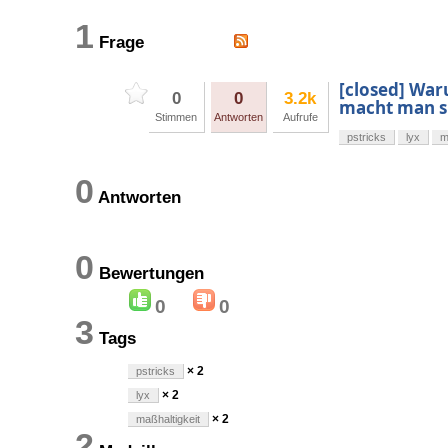
1
Frage
[closed] War
0
0
3.2k
macht man s
Stimmen
Antworten
Aufrufe
pstricks
lyx
m
0
Antworten
0
Bewertungen
0
0
3
Tags
× 2
pstricks
× 2
lyx
× 2
maßhaltigkeit
2