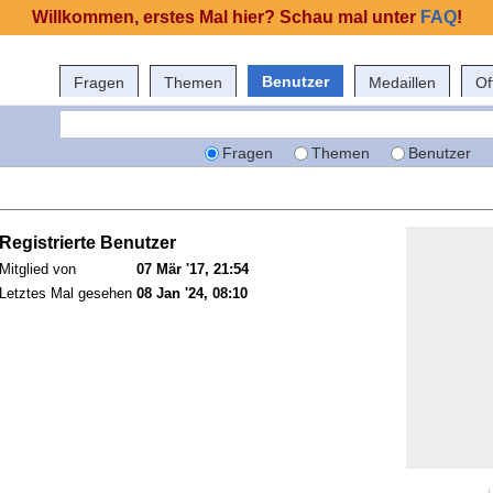
Willkommen, erstes Mal hier? Schau mal unter
FAQ
!
Benutzer
Fragen
Themen
Medaillen
Of
Fragen
Themen
Benutzer
Registrierte Benutzer
Mitglied von
07 Mär '17, 21:54
Letztes Mal gesehen
08 Jan '24, 08:10