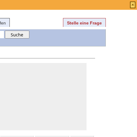
Anmelden
über
FAQ
×
fen
Stelle eine Frage