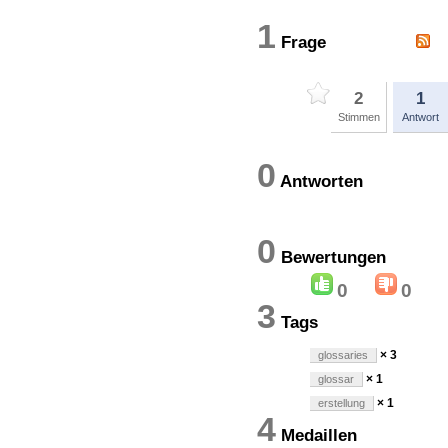
1
Frage
2
1
Stimmen
Antwort
0
Antworten
0
Bewertung
0
0
3
Tags
× 3
glossaries
× 1
glossar
× 1
erstellung
4
Medaillen