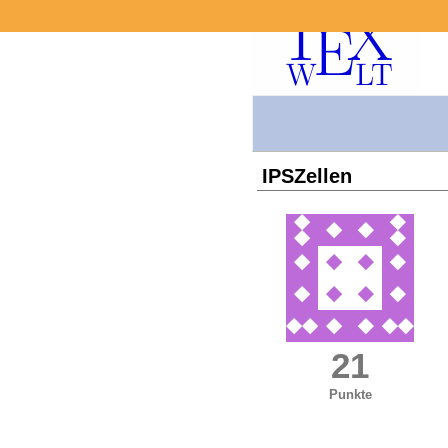
IPSZellen
21
Punkte