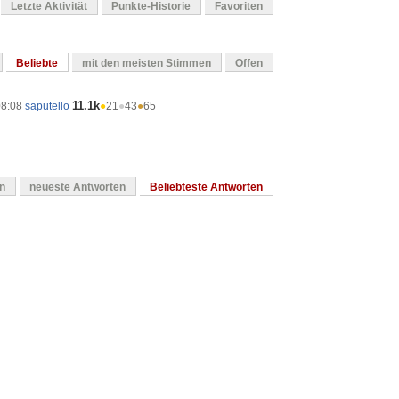
Letzte Aktivität
Punkte-Historie
Favoriten
Beliebte
mit den meisten Stimmen
Offen
11.1k
08:08
saputello
●
21
●
43
●
65
en
neueste Antworten
Beliebteste Antworten