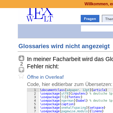
Willkommen, er
Fragen
The
Glossaries wird nicht angezeigt
In meiner Facharbeit wird das Glo
2
Fehler nicht:
Öffne in Overleaf
Code, hier editierbar zum Übersetzen:
1
\documentclass
[
a4paper, 12pt
]
{
article
}
2
\usepackage
[
utf8
]
{
inputenc
}
% deutsche Sp
3
\usepackage
[
T1
]
{
fontenc
}
4
\usepackage
[
ngerman
]
{
babel
}
% deutsche Sp
5
\usepackage
{
caption
}
6
\usepackage
[
onehalfspacing
]
{
setspace
}
7
\usepackage
[
pagewise,modulo
]
{
lineno
}