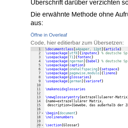
Überschrift darüber verzichten sol
Die erwähnte Methode ohne Aufr
aus:
Öffne in Overleaf
Code, hier editierbar zum Übersetzen:
1
\documentclass
[
a4paper, 12pt
]
{
article
}
2
\usepackage
[
utf8
]
{
inputenc
}
% deutsche Sp
3
\usepackage
[
T1
]
{
fontenc
}
4
\usepackage
[
ngerman
]
{
babel
}
% deutsche Sp
5
\usepackage
{
caption
}
6
\usepackage
[
onehalfspacing
]
{
setspace
}
7
\usepackage
[
pagewise,modulo
]
{
lineno
}
8
\usepackage
{
glossaries
}
9
\usepackage
[
german
]
{
varioref
}
10
11
\makenoidxglossaries
12
13
\newglossaryentry
{
extrazellulaerer-Matrix
14
{
name=extrazellulärer Matrix,
15
 description=
{
Gewebe, das außerhalb der Z
16
17
\begin
{
document
}
18
\nolinenumbers
19
20
\section
{
Glossar
}