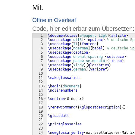
Mit:
Öffne in Overleaf
Code, hier editierbar zum Übersetzen:
1
\documentclass
[
a4paper, 12pt
]
{
article
}
2
\usepackage
[
utf8
]
{
inputenc
}
% deutsche Sp
3
\usepackage
[
T1
]
{
fontenc
}
4
\usepackage
[
ngerman
]
{
babel
}
% deutsche Sp
5
\usepackage
{
caption
}
6
\usepackage
[
onehalfspacing
]
{
setspace
}
7
\usepackage
[
pagewise,modulo
]
{
lineno
}
8
\usepackage
[
xindy
]
{
glossaries
}
9
\usepackage
[
german
]
{
varioref
}
10
11
\makeglossaries
12
13
\begin
{
document
}
14
\nolinenumbers
15
16
\section
{
Glossar
}
17
18
\renewcommand
*
{
\glspostdescription
}
{
}
19
20
\glsaddall
21
22
\printglossaries
23
24
\newglossaryentry
{
extrazellulaerer-Matrix