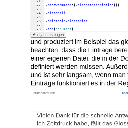
21
22
\renewcommand
*
{
\glspostdescription
}
{
}
23
24
\glsaddall
25
26
\printnoidxglossaries
27
28
\end
{
document
}
Ausgabe erzeugen
und produziert im Beispiel das gl
beachten, dass die Einträge ber
einer eigenen Datei, die in der
definiert werden müssen. Außerd
und ist sehr langsam, wenn man v
Einträge funktioniert es in der Re
Permanenter link
bear
Vielen Dank für die schnelle Antwo
ich Zeitdruck habe, fällt das Glo