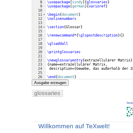
8
\usepackage
[
xindy
]
{
glossaries
}
9
\usepackage
[
german
]
{
varioref
}
10
11
\begin
{
document
}
12
\nolinenumbers
13
14
\section
{
Glossar
}
15
16
\renewcommand
*
{
\glspostdescription
}
{
}
17
18
\glsaddall
19
20
\printglossaries
21
22
\newglossaryentry
{
extrazellulärer Matrix
}
23
{
name=extrazellulärer Matrix,
24
 description=
{
Gewebe, das außerhalb der Z
25
26
\end
{
document
}
Ausgabe erzeugen
glossaries
bear
Willkommen auf TeXwelt!