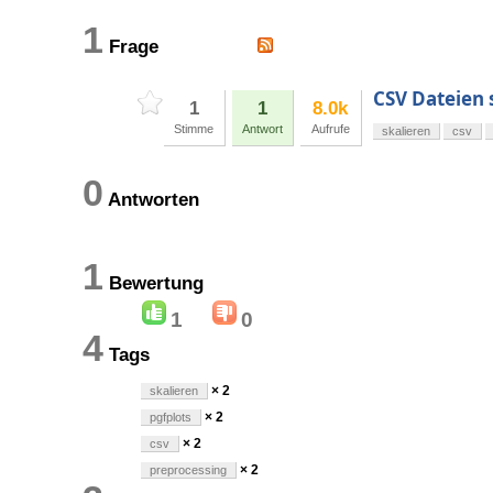
1
Frage
CSV Dateien s
1
1
8.0k
Stimme
Antwort
Aufrufe
skalieren
csv
0
Antworten
1
Bewertung
1
0
4
Tags
× 2
skalieren
× 2
pgfplots
× 2
csv
× 2
preprocessing