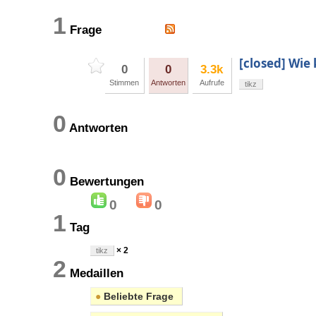
1
Frage
[closed] Wie
0
0
3.3k
Stimmen
Antworten
Aufrufe
tikz
0
Antworten
0
Bewertungen
0
0
1
Tag
× 2
tikz
2
Medaillen
●
Beliebte Frage