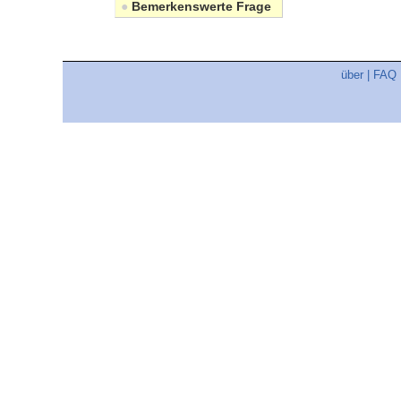
●
Bemerkenswerte Frage
über
|
FAQ