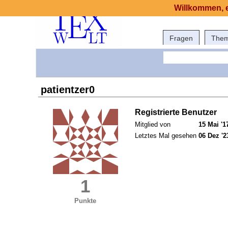
Willkommen, e
Fragen
The
patientzer0
Registrierte Benutzer
Mitglied von
15 Mai '1
Letztes Mal gesehen
06 Dez '2
1
Punkte