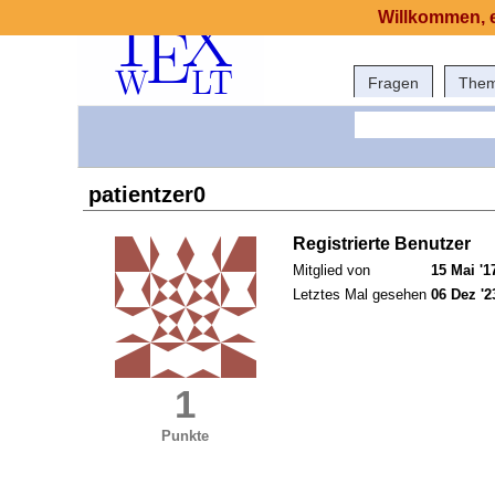
Willkommen, e
Fragen
The
patientzer0
Registrierte Benutzer
Mitglied von
15 Mai '1
Letztes Mal gesehen
06 Dez '2
1
Punkte