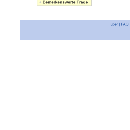
●
Bemerkenswerte Frage
über
|
FAQ