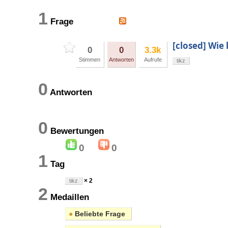
1
Frage
[closed] Wie
0
0
3.3k
Stimmen
Antworten
Aufrufe
tikz
0
Antworten
0
Bewertungen
0
0
1
Tag
× 2
tikz
2
Medaillen
●
Beliebte Frage