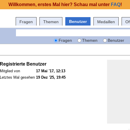
Willkommen, erstes Mal hier? Schau mal unter
FAQ
!
Benutzer
Fragen
Themen
Medaillen
Of
Fragen
Themen
Benutzer
Registrierte Benutzer
Mitglied von
17 Mai '17, 12:13
Letztes Mal gesehen
19 Dez '25, 19:45