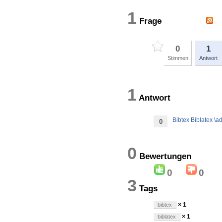
1
Frage
0
1
Stimmen
Antwort
1
Antwort
Bibtex Biblatex \
0
0
Bewertung
0
0
3
Tags
× 1
bibtex
× 1
biblatex