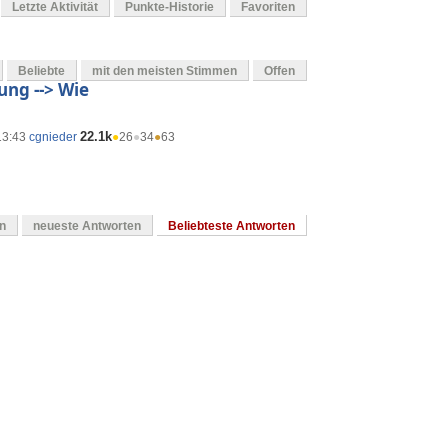
Letzte Aktivität
Punkte-Historie
Favoriten
Beliebte
mit den meisten Stimmen
Offen
ung --> Wie
22.1k
13:43
cgnieder
●
26
●
34
●
63
en
neueste Antworten
Beliebteste Antworten