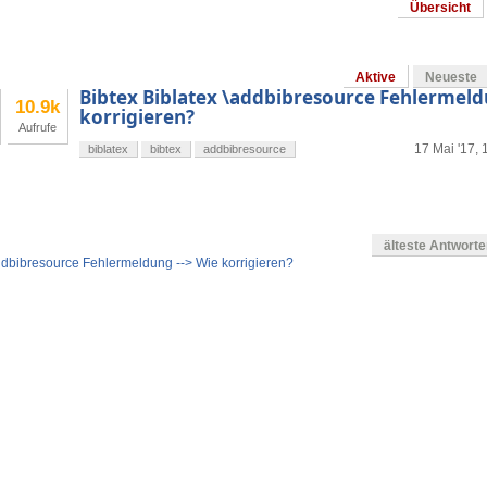
Übersicht
Aktive
Neueste
Bibtex Biblatex \addbibresource Fehlermeld
10.9k
korrigieren?
Aufrufe
17 Mai '17, 
biblatex
bibtex
addbibresource
älteste Antwort
addbibresource Fehlermeldung --> Wie korrigieren?
en