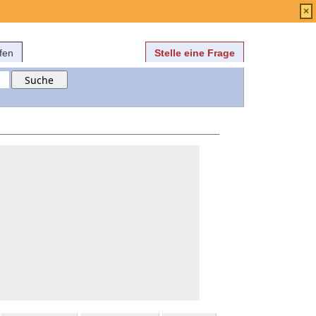
Anmelden
über
FAQ
×
fen
Stelle eine Frage