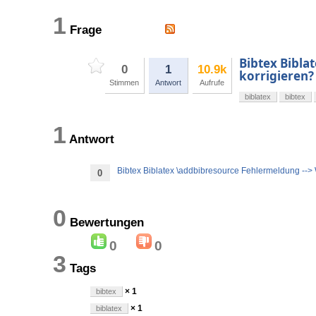
1
Frage
Bibtex Bibla
0
1
10.9k
korrigieren?
Stimmen
Antwort
Aufrufe
biblatex
bibtex
1
Antwort
Bibtex Biblatex \addbibresource Fehlermeldung --> 
0
0
Bewertungen
0
0
3
Tags
× 1
bibtex
× 1
biblatex