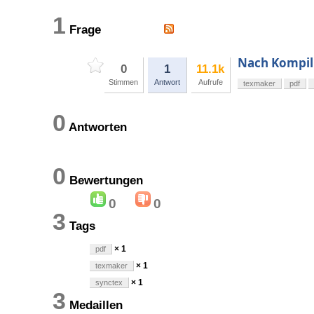
1
Frage
Nach Kompil
0
1
11.1k
Stimmen
Antwort
Aufrufe
texmaker
pdf
0
Antworten
0
Bewertungen
0
0
3
Tags
× 1
pdf
× 1
texmaker
× 1
synctex
3
Medaillen