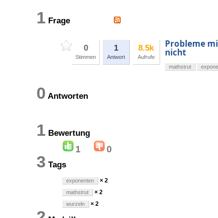
1
Frage
Probleme mit
0
1
8.5k
nicht
Stimmen
Antwort
Aufrufe
mathstrut
expone
0
Antworten
1
Bewertung
1
0
3
Tags
× 2
exponenten
× 2
mathstrut
× 2
wurzeln
2