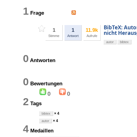
1
Frage
BibTeX: Autor
1
1
11.9k
nicht Herau
Stimme
Antwort
Aufrufe
autor
bibtex
0
Antworten
0
Bewertungen
0
0
2
Tags
× 4
bibtex
× 4
autor
4
Medaillen