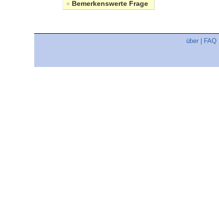
●
Bemerkenswerte Frage
über
|
FAQ