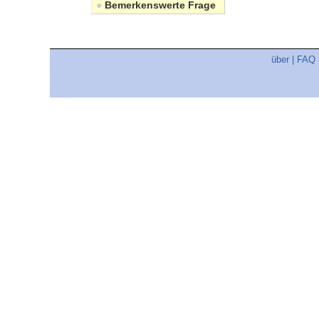
●
Bemerkenswerte Frage
über
|
FAQ