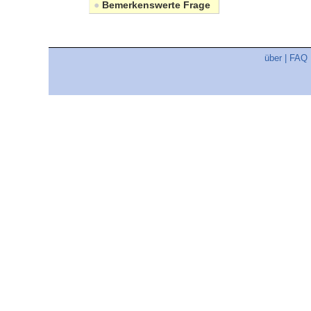
●
Bemerkenswerte Frage
über
|
FAQ