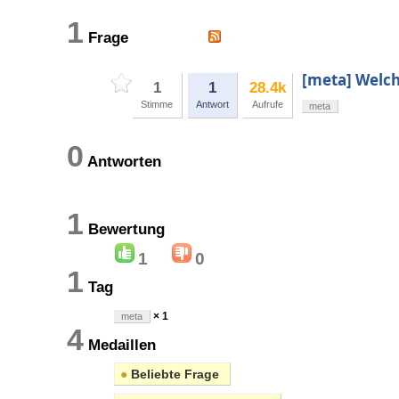
1
Frage
[meta] Welch
1
1
28.4k
Stimme
Antwort
Aufrufe
meta
0
Antworten
1
Bewertung
1
0
1
Tag
× 1
meta
4
Medaillen
●
Beliebte Frage