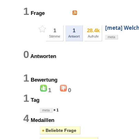
1
Frage
[meta] Welch
1
1
28.4k
Stimme
Antwort
Aufrufe
meta
0
Antworten
1
Bewertung
1
0
1
Tag
× 1
meta
4
Medaillen
●
Beliebte Frage