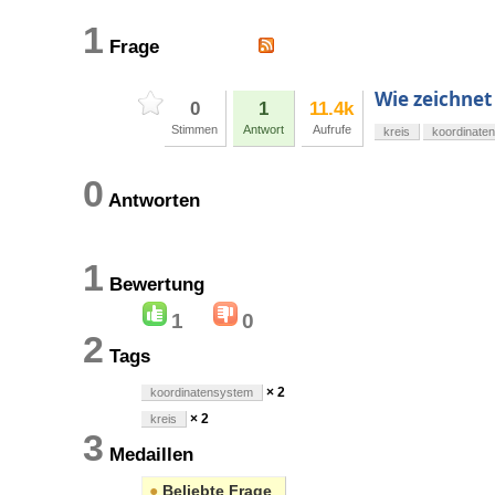
1
Frage
Wie zeichnet
0
1
11.4k
Stimmen
Antwort
Aufrufe
kreis
koordinate
0
Antworten
1
Bewertung
1
0
2
Tags
× 2
koordinatensystem
× 2
kreis
3
Medaillen
●
Beliebte Frage