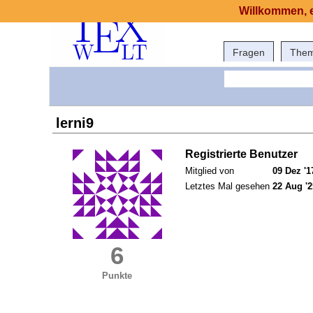
Willkommen, e
Fragen
The
lerni9
Registrierte Benutzer
Mitglied von
09 Dez '1
Letztes Mal gesehen
22 Aug '2
6
Punkte