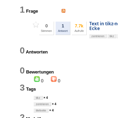
1
Frage
Text in tikz
0
1
7.7k
Ecke
Stimmen
Antwort
Aufrufe
zentrieren
tikz
0
Antworten
0
Bewertungen
0
0
3
Tags
× 4
tikz
× 4
zentrieren
× 4
titelseite
2