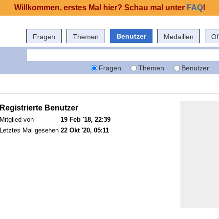
Willkommen, erstes Mal hier? Schau mal unter
FAQ
!
Benutzer
Fragen
Themen
Medaillen
Of
Fragen
Themen
Benutzer
Registrierte Benutzer
Mitglied von
19 Feb '18, 22:39
Letztes Mal gesehen
22 Okt '20, 05:11