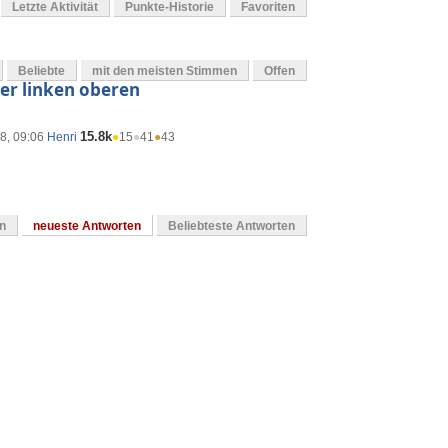
Letzte Aktivität
Punkte-Historie
Favoriten
Beliebte
mit den meisten Stimmen
Offen
der linken oberen
15.8k
8, 09:06
Henri
●
15
●
41
●
43
en
neueste Antworten
Beliebteste Antworten