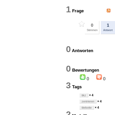
1
Frage
0
1
Stimmen
Antwort
0
Antworten
0
Bewertung
0
0
3
Tags
× 4
tikz
× 4
zentrieren
× 4
titelseite
2