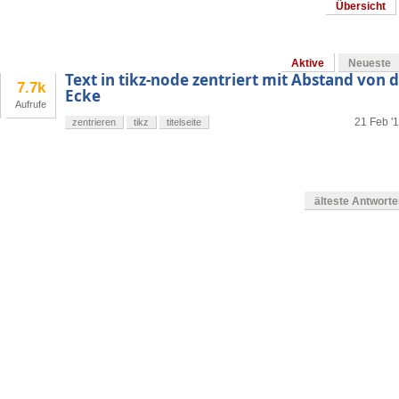
Übersicht
Aktive
Neueste
Text in tikz-node zentriert mit Abstand von 
7.7k
Ecke
Aufrufe
21 Feb '1
zentrieren
tikz
titelseite
älteste Antwort
en