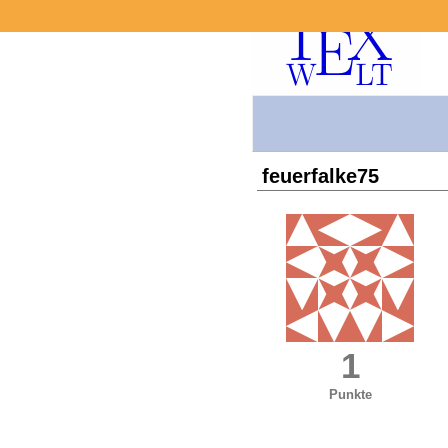
feuerfalke75
1
Punkte