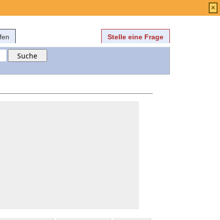
Anmelden
über
FAQ
×
fen
Stelle eine Frage