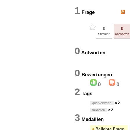
1
Frage
0
0
Stimmen
Antworten
0
Antworten
0
Bewertung
0
0
2
Tags
× 2
querverweise
× 2
fußnoten
3
Medaillen
●
Beliebte Frage