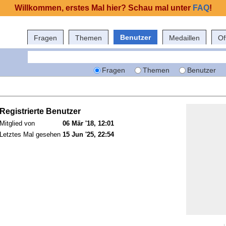
Willkommen, erstes Mal hier? Schau mal unter
FAQ
!
Benutzer
Fragen
Themen
Medaillen
Of
Fragen
Themen
Benutzer
Registrierte Benutzer
Mitglied von
06 Mär '18, 12:01
Letztes Mal gesehen
15 Jun '25, 22:54