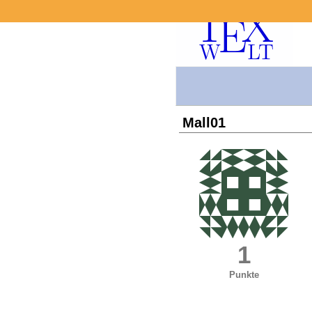
Mall01
1
Punkte