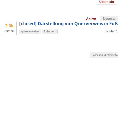
Übersicht
Aktive
Neueste
[closed] Darstellung von Querverweis in F
3.0k
Aufrufe
07 Mär '1
querverweise
fußnoten
älteste Antwort
en