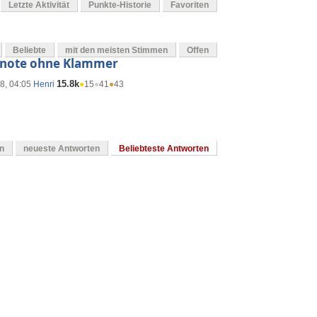
Letzte Aktivität
Punkte-Historie
Favoriten
Beliebte
mit den meisten Stimmen
Offen
ußnote ohne Klammer
15.8k
8, 04:05
Henri
●
15
●
41
●
43
en
neueste Antworten
Beliebteste Antworten