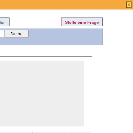
Anmelden
über
FAQ
×
fen
Stelle eine Frage