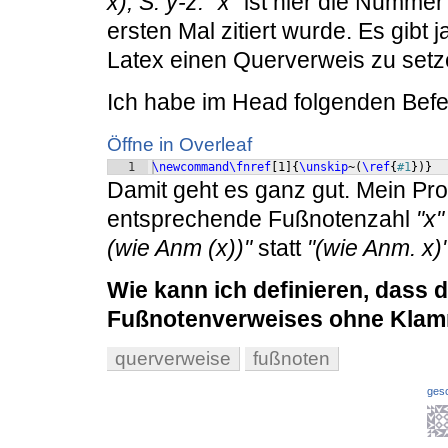
x), S. y-z.
"x"
ist hier die Nummer 
ersten Mal zitiert wurde. Es gibt 
Latex einen Querverweis zu setz
Ich habe im Head folgenden Befehl
Öffne in Overleaf
1
\newcommand\fnref
[
1
]
{
\unskip
~
(
\ref
{
#1
}
)}
Damit geht es ganz gut. Mein Prob
entsprechende Fußnotenzahl
"x"
(wie Anm (x))"
statt
"(wie Anm. x)
Wie kann ich definieren, dass d
Fußnotenverweises ohne Klam
querverweise
fußnoten
ges