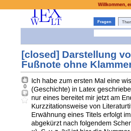
Willkommen, er
Fragen
The
[closed] Darstellung v
Fußnote ohne Klamme
Ich habe zum ersten Mal eine wi
0
(Geschichte) in Latex geschrieben
nur eines bereitet mir jetzt am En
Kurzzitationsweise von Literaturt
Erwähnung eines Titels erfolgt im
abgekürzt nach folgendem Sch