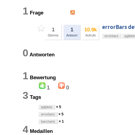
1
Frage
errorBars de
1
1
10.9k
Stimme
Antwort
Aufrufe
errorbars
pgfplot
0
Antworten
1
Bewertung
1
0
3
Tags
× 5
pgfplots
× 5
errorbars
× 1
barcharts
4
Medaillen