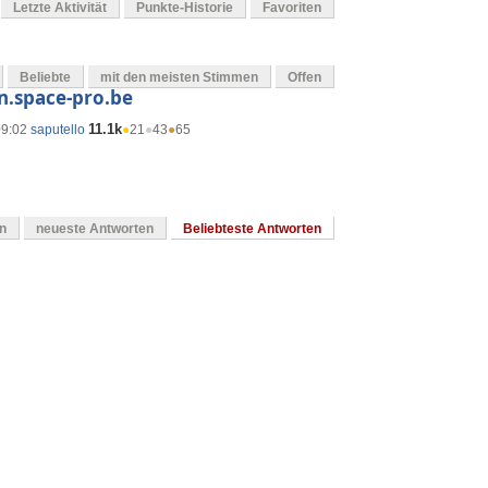
Letzte Aktivität
Punkte-Historie
Favoriten
Beliebte
mit den meisten Stimmen
Offen
n.space-pro.be
11.1k
09:02
saputello
●
21
●
43
●
65
en
neueste Antworten
Beliebteste Antworten