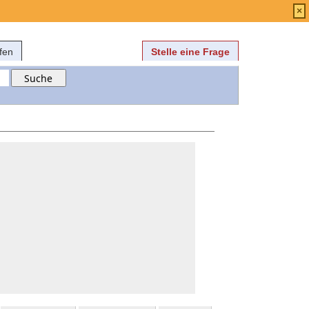
Anmelden
über
FAQ
×
fen
Stelle eine Frage