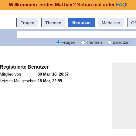
Willkommen, erstes Mal hier? Schau mal unter
FAQ
!
Benutzer
Fragen
Themen
Medaillen
Of
Fragen
Themen
Benutzer
Registrierte Benutzer
Mitglied von
30 Mär '18, 20:37
Letztes Mal gesehen
18 Mär, 22:55