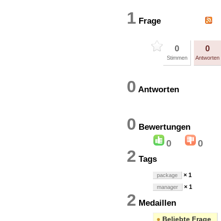
1
Frage
0
0
Stimmen
Antworten
0
Antworten
0
Bewertung
0
0
2
Tags
× 1
package
× 1
manager
2
Medaillen
●
Beliebte Frage