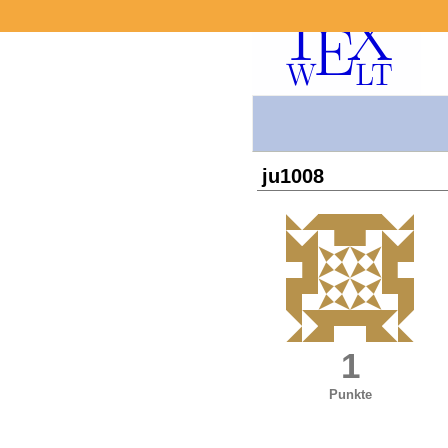
ju1008
1
Punkte