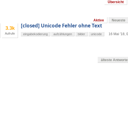
Übersicht
Aktive
Neueste
[closed] Unicode Fehler ohne Text
3.3k
Aufrufe
16 Mai '18, 
eingabekodierung
aufzählungen
bilder
unicode
älteste Antwort
en