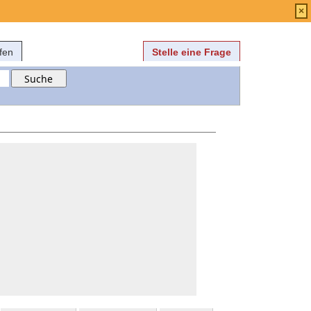
Anmelden
über
FAQ
×
fen
Stelle eine Frage