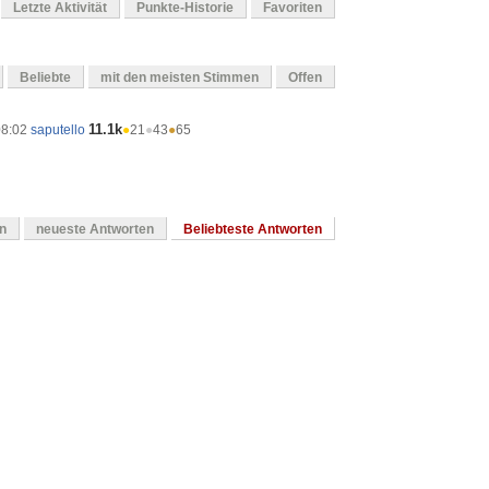
Letzte Aktivität
Punkte-Historie
Favoriten
Beliebte
mit den meisten Stimmen
Offen
11.1k
08:02
saputello
●
21
●
43
●
65
en
neueste Antworten
Beliebteste Antworten