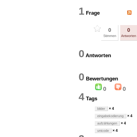
1
Frage
0
0
Stimmen
Antworten
0
Antworten
0
Bewertung
0
0
4
Tags
× 4
bilder
× 4
eingabekodierung
× 4
aufzählungen
× 4
unicode