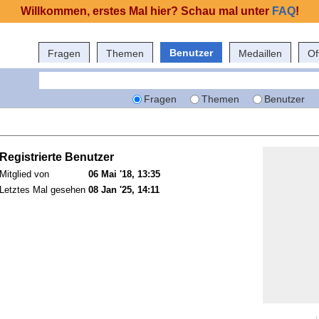
Willkommen, erstes Mal hier? Schau mal unter
FAQ
!
Benutzer
Fragen
Themen
Medaillen
Of
Fragen
Themen
Benutzer
Registrierte Benutzer
Mitglied von
06 Mai '18, 13:35
Letztes Mal gesehen
08 Jan '25, 14:11