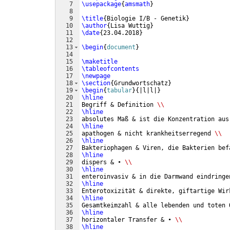
7
\usepackage
{
amsmath
}
8
9
\title
{
Biologie I/B - Genetik
}
10
\author
{
Lisa Wuttig
}
11
\date
{
23.04.2018
}
12
13
\begin
{
document
}
14
15
\maketitle
16
\tableofcontents
17
\newpage
18
\section
{
Grundwortschatz
}
19
\begin
{
tabular
}
{
|l|l|
}
20
\hline
21
Begriff & Definition 
\\
22
\hline
23
absolutes Maß & ist die Konzentration aus
24
\hline
25
apathogen & nicht krankheitserregend 
\\
26
\hline
27
Bakteriophagen & Viren, die Bakterien bef
28
\hline
29
dispers & • 
\\
30
\hline
31
enteroinvasiv & in die Darmwand eindringe
32
\hline
33
Enterotoxizität & direkte, giftartige Wir
34
\hline
35
Gesamtkeimzahl & alle lebenden und toten 
36
\hline
37
horizontaler Transfer & • 
\\
38
\hline