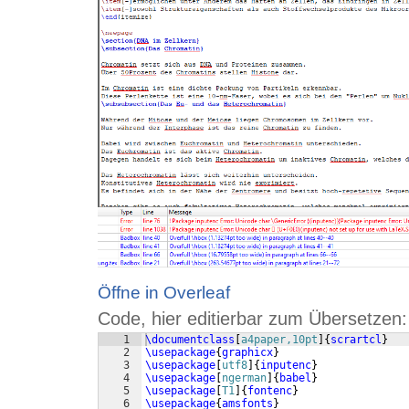
Öffne in Overleaf
Code, hier editierbar zum Übersetzen:
1
\documentclass
[
a4paper,10pt
]
{
scrartcl
}
2
\usepackage
{
graphicx
}
3
\usepackage
[
utf8
]
{
inputenc
}
4
\usepackage
[
ngerman
]
{
babel
}
5
\usepackage
[
T1
]
{
fontenc
}
6
\usepackage
{
amsfonts
}