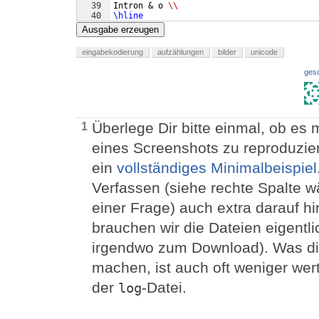
39
Intron & o 
\\
40
\hline
41
kovalente Bindung & Atombindung; Wechselw
Ausgabe erzeugen
eingabekodierung
aufzählungen
bilder
unicode
ges
Überlege Dir bitte einmal, ob es 
1
eines Screenshots zu reproduzi
ein
vollständiges Minimalbeispiel
Verfassen (siehe rechte Spalte 
einer Frage) auch extra darauf 
brauchen wir die Dateien eigentli
irgendwo zum Download). Was di
machen, ist auch oft weniger wer
der
-Datei.
log