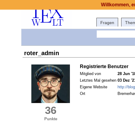
Willkommen, er
Fragen
The
roter_admin
Registrierte Benutzer
Mitglied von
28 Jun '1
Letztes Mal gesehen
03 Dez '2
Eigene Website
http://blo
Ort
Bremerha
36
Punkte