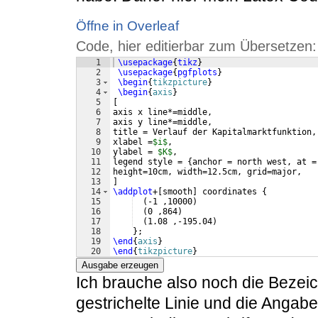
Öffne in Overleaf
Code, hier editierbar zum Übersetzen:
1
\usepackage
{
tikz
}
2
\usepackage
{
pgfplots
}
3
\begin
{
tikzpicture
}
4
\begin
{
axis
}
5
[
6
axis x line*=middle,
7
axis y line*=middle,
8
title = Verlauf der Kapitalmarktfunktion,
9
xlabel =
$i$
,
10
ylabel = 
$K$
,
11
legend style = 
{
anchor = north west, at =
12
height=10cm, width=12.5cm, grid=major, 
13
]
14
\addplot
+
[
smooth
]
 coordinates 
{
15
(
-1 ,10000
)
16
(
0 ,864
)
17
(
1.08 ,-195.04
)
18
}
;
19
\end
{
axis
}
20
\end
{
tikzpicture
}
Ausgabe erzeugen
Ich brauche also noch die Beze
gestrichelte Linie und die Angab