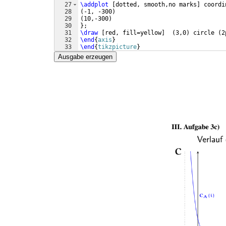
27
\addplot
[
dotted, smooth,no marks
]
 coordi
28
(
-1, -300
)
29
(
10,-300
)
30
}
;
31
\draw
[
red, fill=yellow
]
(
3,0
)
 circle 
(
2
32
\end
{
axis
}
33
\end
{
tikzpicture
}
Ausgabe erzeugen