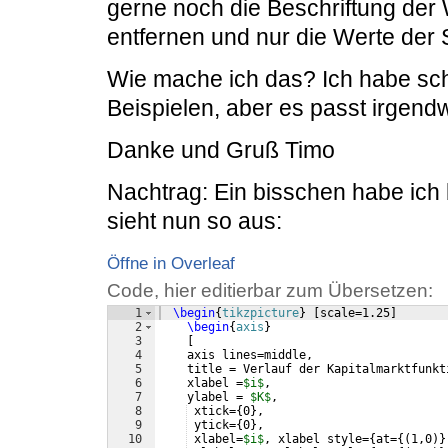
gerne noch die Beschriftung der
entfernen und nur die Werte der 
Wie mache ich das? Ich habe sch
Beispielen, aber es passt irgendwi
Danke und Gruß Timo
Nachtrag: Ein bisschen habe ic
sieht nun so aus:
Öffne in Overleaf
Code, hier editierbar zum Übersetzen:
1
\begin
{
tikzpicture
}
[
scale=1.25
]
2
\begin
{
axis
}
3
[
4
    axis lines=middle,
5
    title = Verlauf der Kapitalmarktfunkt
6
    xlabel =
$i$
,
7
    ylabel = 
$K$
,
8
 xtick=
{
0
}
,
9
 ytick=
{
0
}
,
10
 xlabel=
$i$
, xlabel style=
{
at=
{(
1,0
)}