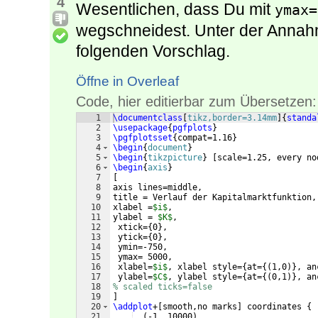
4
Wesentlichen, dass Du mit
ymax=
wegschneidest. Unter der Annahme
folgenden Vorschlag.
Öffne in Overleaf
Code, hier editierbar zum Übersetzen:
1
\documentclass
[
tikz,border=3.14mm
]
{
standa
2
\usepackage
{
pgfplots
}
3
\pgfplotsset
{
compat=1.16
}
4
\begin
{
document
}
5
\begin
{
tikzpicture
}
[
scale=1.25, every no
6
\begin
{
axis
}
7
[
8
axis lines=middle,
9
title = Verlauf der Kapitalmarktfunktion,
10
xlabel =
$i$
,
11
ylabel = 
$K$
,
12
 xtick=
{
0
}
,
13
 ytick=
{
0
}
,
14
 ymin=-750,
15
 ymax= 5000,
16
 xlabel=
$i$
, xlabel style=
{
at=
{(
1,0
)}
, an
17
 ylabel=
$C$
, ylabel style=
{
at=
{(
0,1
)}
, an
18
% scaled ticks=false
19
]
20
\addplot
+
[
smooth,no marks
]
 coordinates 
{
21
(
-1 ,10000
)