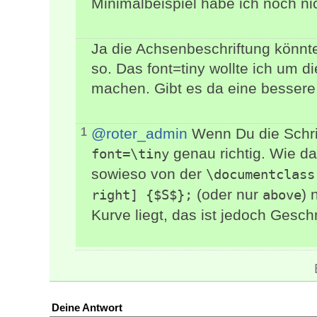
Minimalbeispiel habe ich noch nic
Ja die Achsenbeschriftung könnte 
so. Das font=tiny wollte ich um d
machen. Gibt es da eine besser
@roter_admin
Wenn Du die Schrif
1
genau richtig. Wie d
font=\tiny
sowieso von der
\documentclass
(oder nur
) 
right] {$S$};
above
Kurve liegt, das ist jedoch Ges
Deine Antwort