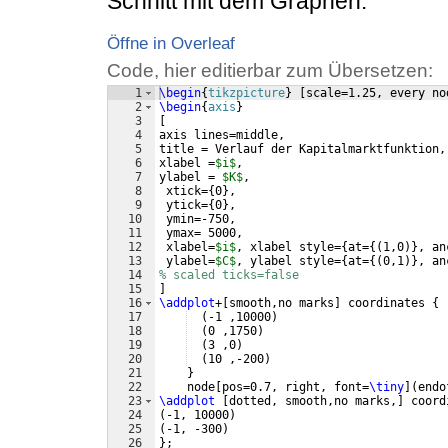
Schnitt mit dem Graphen.
Öffne in Overleaf
Code, hier editierbar zum Übersetzen:
1
\begin
{
tikzpicture
}
[
scale=1.25, every no
2
\begin
{
axis
}
3
[
4
axis lines=middle,
5
title = Verlauf der Kapitalmarktfunktion,
6
xlabel =
$i$
,
7
ylabel = 
$K$
,
8
 xtick=
{
0
}
,
9
 ytick=
{
0
}
,
10
 ymin=-750,
11
 ymax= 5000,
12
 xlabel=
$i$
, xlabel style=
{
at=
{(
1,0
)}
, an
13
 ylabel=
$C$
, ylabel style=
{
at=
{(
0,1
)}
, an
14
% scaled ticks=false
15
]
16
\addplot
+
[
smooth,no marks
]
 coordinates 
{
17
(
-1 ,10000
)
18
(
0 ,1750
)
19
(
3 ,0
)
20
(
10 ,-200
)
21
}
22
    node
[
pos=0.7, right, font=
\tiny
]
(
endo
23
\addplot
[
dotted, smooth,no marks,
]
 coord
24
(
-1, 10000
)
25
(
-1, -300
)
26
}
;    