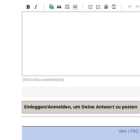
[Vorschau ausblenden]
über
|
FAQ