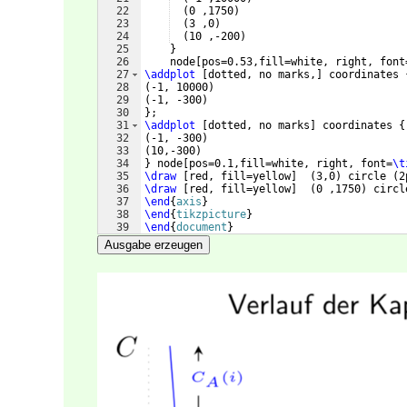
22
(
0 ,1750
)
23
(
3 ,0
)
24
(
10 ,-200
)
25
}
26
    node
[
pos=0.53,fill=white, right, font
27
\addplot
[
dotted, no marks,
]
 coordinates 
28
(
-1, 10000
)
29
(
-1, -300
)
30
}
;    
31
\addplot
[
dotted, no marks
]
 coordinates 
{
32
(
-1, -300
)
33
(
10,-300
)
34
}
 node
[
pos=0.1,fill=white, right, font=
\t
35
\draw
[
red, fill=yellow
]
(
3,0
)
 circle 
(
2
36
\draw
[
red, fill=yellow
]
(
0 ,1750
)
 circl
37
\end
{
axis
}
38
\end
{
tikzpicture
}
39
\end
{
document
}
Ausgabe erzeugen