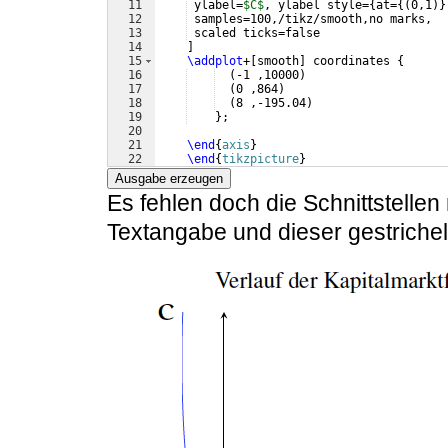
11
 ylabel=
$C$
, ylabel style=
{
at=
{(
0,1
)}
12
 samples=100,/tikz/smooth,no marks,
13
 scaled ticks=false
14
]
15
\addplot
+
[
smooth
]
 coordinates 
{
16
(
-1 ,10000
)
17
(
0 ,864
)
18
(
8 ,-195.04
)
19
}
;
20
21
\end
{
axis
}
22
\end
{
tikzpicture
}
Ausgabe erzeugen
Es fehlen doch die Schnittstellen
Textangabe und dieser gestrichel