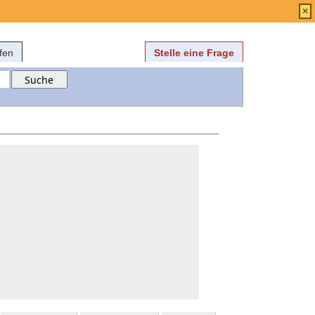
Anmelden
über
FAQ
×
fen
Stelle eine Frage