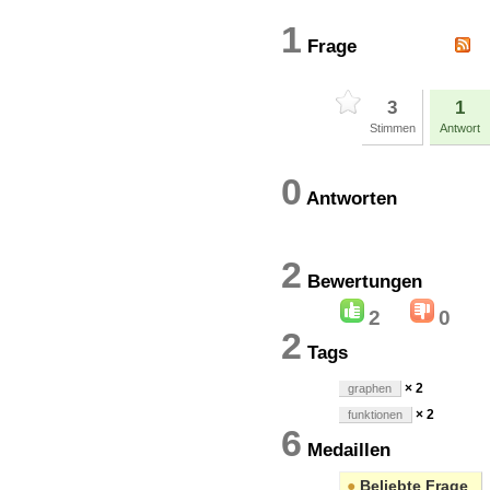
1
Frage
3
1
Stimmen
Antwort
0
Antworten
2
Bewertung
2
0
2
Tags
× 2
graphen
× 2
funktionen
6
Medaillen
●
Beliebte Frage