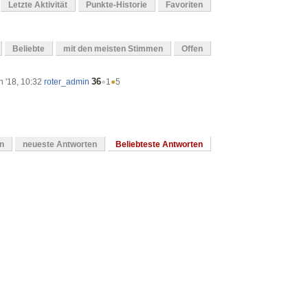
Letzte Aktivität
Punkte-Historie
Favoriten
Beliebte
mit den meisten Stimmen
Offen
36
n '18, 10:32
roter_admin
●
1
●
5
en
neueste Antworten
Beliebteste Antworten