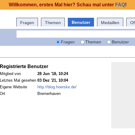
Willkommen, erstes Mal hier? Schau mal unter
FAQ
!
Benutzer
Fragen
Themen
Medaillen
Of
Fragen
Themen
Benutzer
Registrierte Benutzer
Mitglied von
28 Jun '18, 10:24
Letztes Mal gesehen
03 Dez '21, 10:04
Eigene Website
http://blog.hoerske.de/
Ort
Bremerhaven