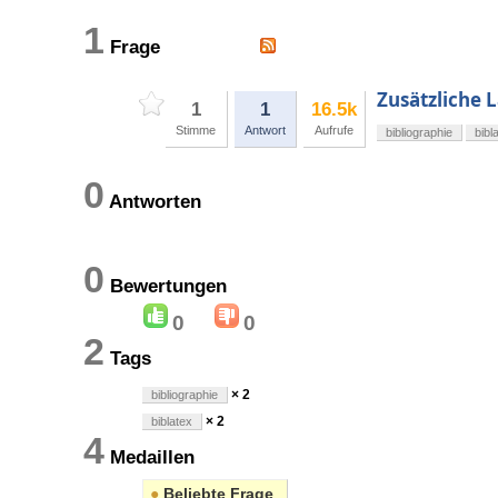
1
Frage
Zusätzliche L
1
1
16.5k
Stimme
Antwort
Aufrufe
bibliographie
bibl
0
Antworten
0
Bewertungen
0
0
2
Tags
× 2
bibliographie
× 2
biblatex
4
Medaillen
●
Beliebte Frage