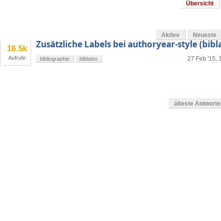
Übersicht
Aktive
Neueste
Zusätzliche Labels bei authoryear-style (bibl
16.5k
Aufrufe
27 Feb '15, 
bibliographie
biblatex
älteste Antwort
en