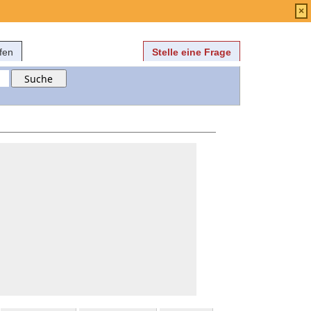
Anmelden
über
FAQ
×
fen
Stelle eine Frage