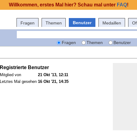
Willkommen, erstes Mal hier? Schau mal unter
FAQ
!
Benutzer
Fragen
Themen
Medaillen
Of
Fragen
Themen
Benutzer
Registrierte Benutzer
Mitglied von
21 Okt '13, 12:11
Letztes Mal gesehen
16 Okt '21, 14:35