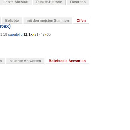
Letzte Aktivität
Punkte-Historie
Favoriten
Beliebte
mit den meisten Stimmen
Offen
atex)
11.1k
11:19
saputello
●
21
●
43
●
65
en
neueste Antworten
Beliebteste Antworten