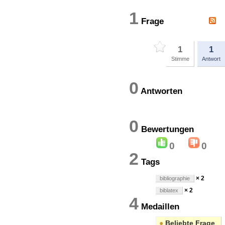
1
Frage
1
1
Stimme
Antwort
0
Antworten
0
Bewertung
0
0
2
Tags
× 2
bibliographie
× 2
biblatex
4
Medaillen
●
Beliebte Frage