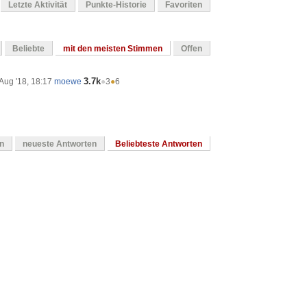
Letzte Aktivität
Punkte-Historie
Favoriten
Beliebte
mit den meisten Stimmen
Offen
3.7k
Aug '18, 18:17
moewe
●
3
●
6
en
neueste Antworten
Beliebteste Antworten