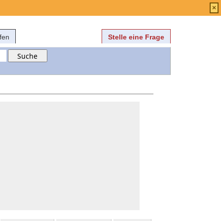
Anmelden
über
FAQ
×
fen
Stelle eine Frage