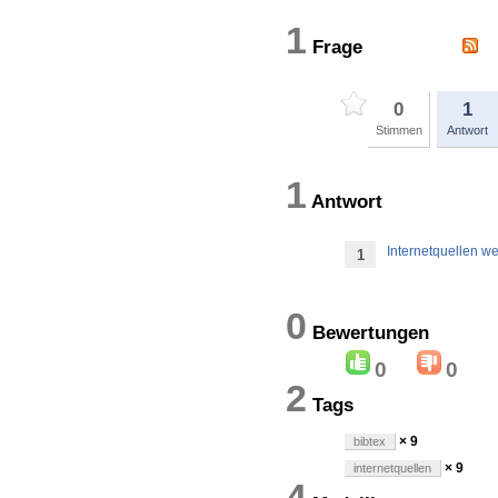
1
Frage
0
1
Stimmen
Antwort
1
Antwort
Internetquellen w
1
0
Bewertung
0
0
2
Tags
× 9
bibtex
× 9
internetquellen
4