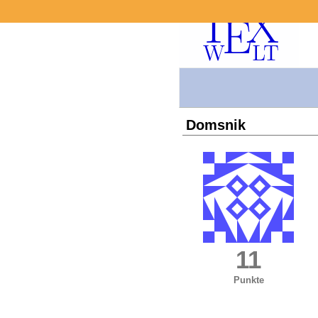
Domsnik
11
Punkte