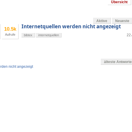
Übersicht
Aktive
Neueste
Internetquellen werden nicht angezeigt
10.5k
Aufrufe
22 
bibtex
internetquellen
älteste Antwort
erden nicht angezeigt
en