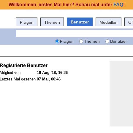
Willkommen, erstes Mal hier? Schau mal unter
FAQ
!
Benutzer
Fragen
Themen
Medaillen
Of
Fragen
Themen
Benutzer
Registrierte Benutzer
Mitglied von
19 Aug '18, 16:36
Letztes Mal gesehen
07 Mai, 00:46