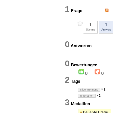
1
Frage
1
1
Stimme
Antwort
0
Antworten
0
Bewertung
0
0
2
Tags
× 2
silbentrennung
× 2
unterstrich
3
Medaillen
●
Beliebte Frage