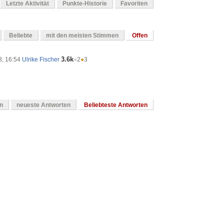
Letzte Aktivität
Punkte-Historie
Favoriten
Beliebte
mit den meisten Stimmen
Offen
3.6k
8, 16:54
Ulrike Fischer
●
2
●
3
en
neueste Antworten
Beliebteste Antworten