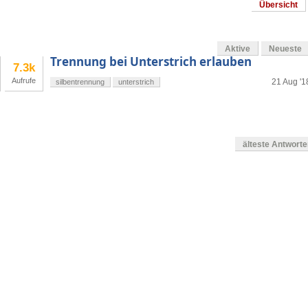
Übersicht
Aktive
Neueste
Trennung bei Unterstrich erlauben
7.3k
Aufrufe
21 Aug '1
silbentrennung
unterstrich
älteste Antwort
en