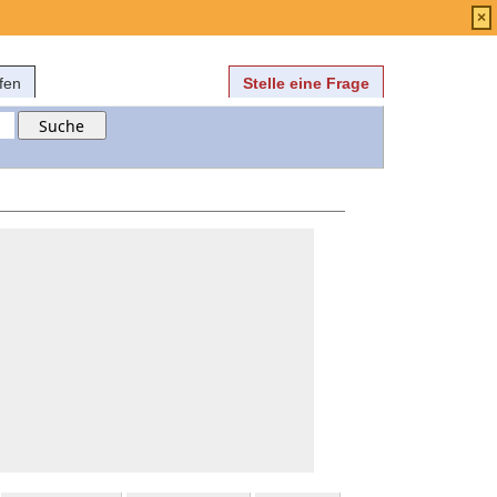
Anmelden
über
FAQ
×
fen
Stelle eine Frage