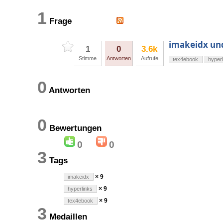
1
Frage
imakeidx und
1
0
3.6k
Stimme
Antworten
Aufrufe
tex4ebook
hyperl
0
Antworten
0
Bewertungen
0
0
3
Tags
× 9
imakeidx
× 9
hyperlinks
× 9
tex4ebook
3
Medaillen