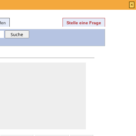
Anmelden
über
FAQ
×
fen
Stelle eine Frage