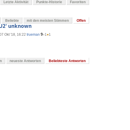
Letzte Aktivität
Punkte-Historie
Favoriten
Beliebte
mit den meisten Stimmen
Offen
EU2' unknown
9
07 Okt '18, 16:22
trueman
●
1
●
1
en
neueste Antworten
Beliebteste Antworten