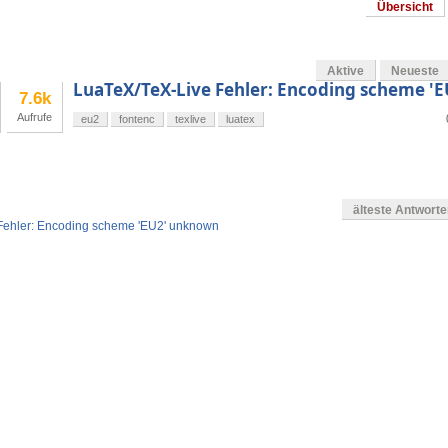
Übersicht
Aktive
Neueste
LuaTeX/TeX-Live Fehler: Encoding scheme '
7.6k
Aufrufe
eu2
fontenc
texlive
luatex
älteste Antwort
Fehler: Encoding scheme 'EU2' unknown
en