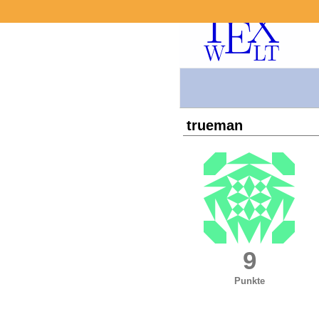
trueman
9
Punkte