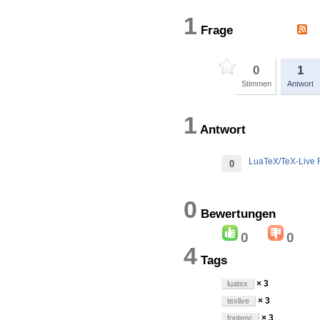
1
Frage
0
1
Stimmen
Antwort
1
Antwort
LuaTeX/TeX-Live 
0
0
Bewertung
0
0
4
Tags
× 3
luatex
× 3
texlive
× 3
fontenc