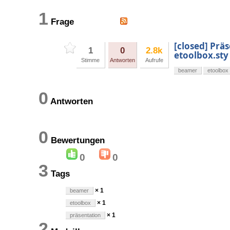
1
Frage
[closed] Prä
1
0
2.8k
etoolbox.sty
Stimme
Antworten
Aufrufe
beamer
etoolbox
0
Antworten
0
Bewertungen
0
0
3
Tags
× 1
beamer
× 1
etoolbox
× 1
präsentation
2