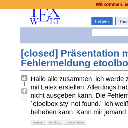
Willkommen, er
Fragen
The
[closed] Präsentation m
Fehlermeldung etoolbo
Hallo alle zusammen, ich werde 
1
mit Latex erstellen. Allerdings h
nicht ausgeben kann. Die Fehler
`etoolbox.sty' not found." Ich we
beheben kann. Kann mir jemand b
beamer
etoolbox
präsentation