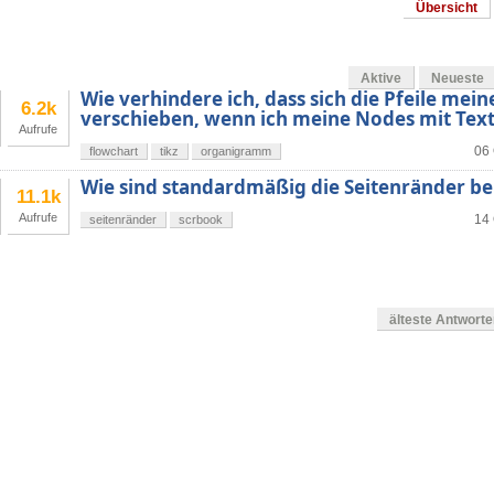
Übersicht
Aktive
Neueste
Wie verhindere ich, dass sich die Pfeile mei
6.2k
verschieben, wenn ich meine Nodes mit Text
Aufrufe
06 
flowchart
tikz
organigramm
Wie sind standardmäßig die Seitenränder be
11.1k
Aufrufe
14 
seitenränder
scrbook
älteste Antwort
en