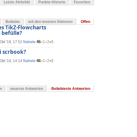
Letzte Aktivität
Punkte-Historie
Favoriten
Beliebte
mit den meisten Stimmen
Offen
nes TikZ-Flowcharts
 befülle?
46
Okt '18, 17:52
Nahele
●
1
●
2
●
5
i scrbook?
46
Okt '18, 14:14
Nahele
●
1
●
2
●
5
en
neueste Antworten
Beliebteste Antworten