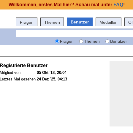
Willkommen, erstes Mal hier? Schau mal unter
FAQ
!
Benutzer
Fragen
Themen
Medaillen
Of
Fragen
Themen
Benutzer
Registrierte Benutzer
Mitglied von
05 Okt '18, 20:04
Letztes Mal gesehen
24 Dez '25, 04:13