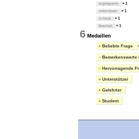
× 1
organigramm
× 1
seitenränder
× 1
scrbook
× 1
flowchart
6
Medaillen
●
Beliebte Frage
●
Bemerkenswerte 
●
Hervorragende F
●
Unterstützer
●
Gelehrter
●
Student