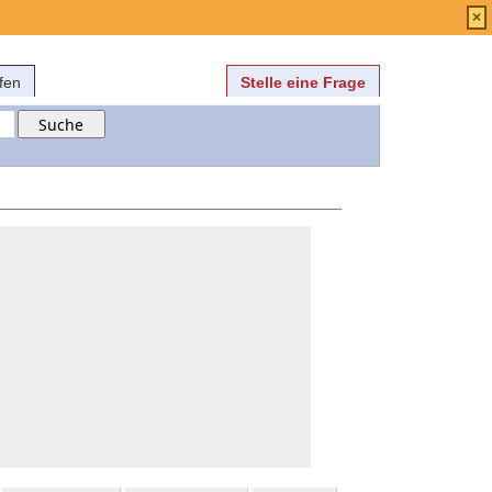
Anmelden
über
FAQ
×
fen
Stelle eine Frage