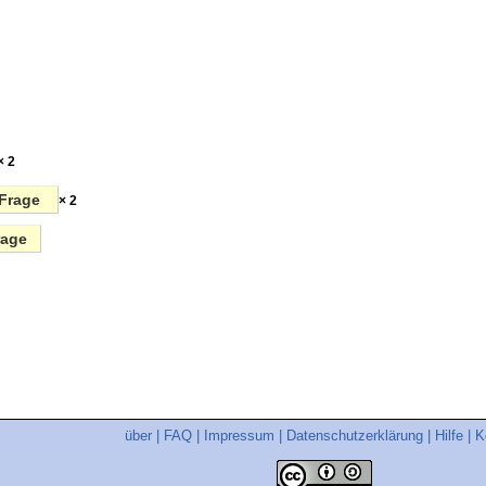
× 2
Frage
× 2
rage
über
|
FAQ
|
Impressum
|
Datenschutzerklärung
|
Hilfe
|
K