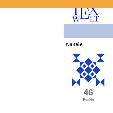
Nahele
46
Punkte