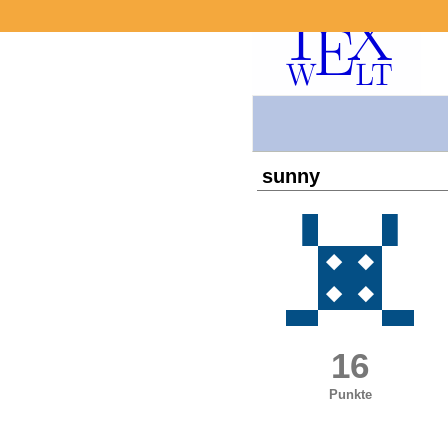
sunny
16
Punkte