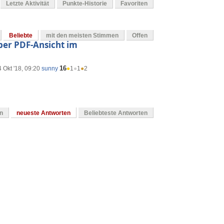
Letzte Aktivität
Punkte-Historie
Favoriten
Beliebte
mit den meisten Stimmen
Offen
ber PDF-Ansicht im
16
 Okt '18, 09:20
sunny
●
1
●
1
●
2
en
neueste Antworten
Beliebteste Antworten