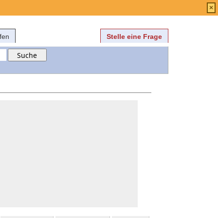
Anmelden
über
FAQ
×
fen
Stelle eine Frage