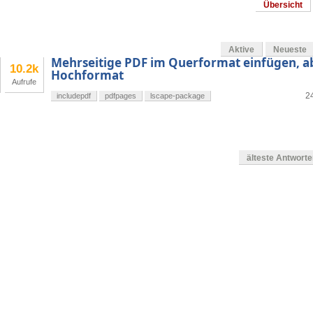
Übersicht
Aktive
Neueste
Mehrseitige PDF im Querformat einfügen, a
10.2k
Hochformat
Aufrufe
24
includepdf
pdfpages
lscape-package
älteste Antwort
en