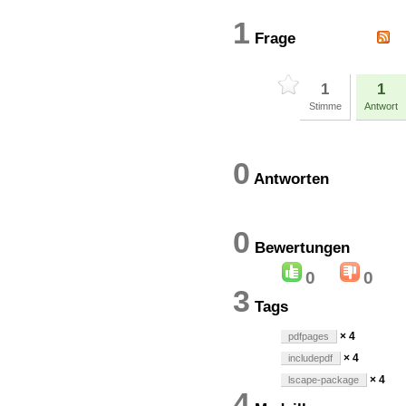
1
Frage
1
1
Stimme
Antwort
0
Antworten
0
Bewertung
0
0
3
Tags
× 4
pdfpages
× 4
includepdf
× 4
lscape-package
4