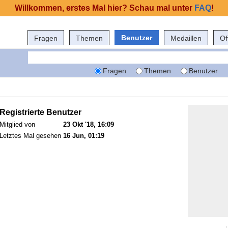
Willkommen, erstes Mal hier? Schau mal unter
FAQ
!
Benutzer
Fragen
Themen
Medaillen
Of
Fragen
Themen
Benutzer
Registrierte Benutzer
Mitglied von
23 Okt '18, 16:09
Letztes Mal gesehen
16 Jun, 01:19