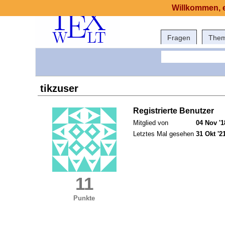
Willkommen, e
Fragen
The
tikzuser
Registrierte Benutzer
Mitglied von
04 Nov '1
Letztes Mal gesehen
31 Okt '2
11
Punkte