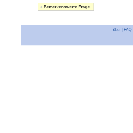
●
Bemerkenswerte Frage
über
|
FAQ