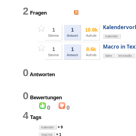
2
Fragen
Kalendervorl
1
1
10.8k
Stimme
Antwort
Aufrufe
kalender
Macro in Tex
1
1
8.6k
Stimme
Antwort
Aufrufe
latex
texstudio
0
Antworten
0
Bewertungen
0
0
4
Tags
× 9
kalender
× 1
macros