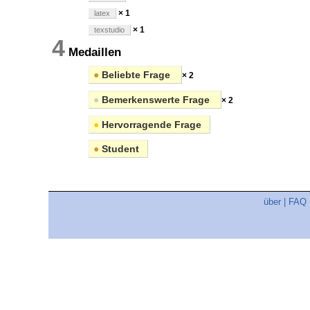
× 1
latex
× 1
texstudio
4
Medaillen
●
Beliebte Frage
× 2
●
Bemerkenswerte Frage
× 2
●
Hervorragende Frage
●
Student
über
|
FAQ