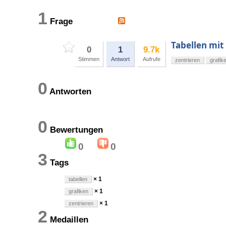
1
Frage
Tabellen mit 
0
1
9.7k
Stimmen
Antwort
Aufrufe
zentrieren
grafik
0
Antworten
0
Bewertungen
0
0
3
Tags
× 1
tabellen
× 1
grafiken
× 1
zentrieren
2
Medaillen