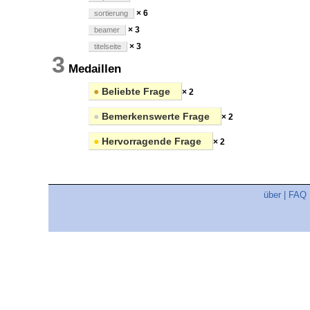
× 6
sortierung
× 3
beamer
× 3
titelseite
3
Medaillen
●
Beliebte Frage
× 2
●
Bemerkenswerte Frage
× 2
●
Hervorragende Frage
× 2
über
|
FAQ