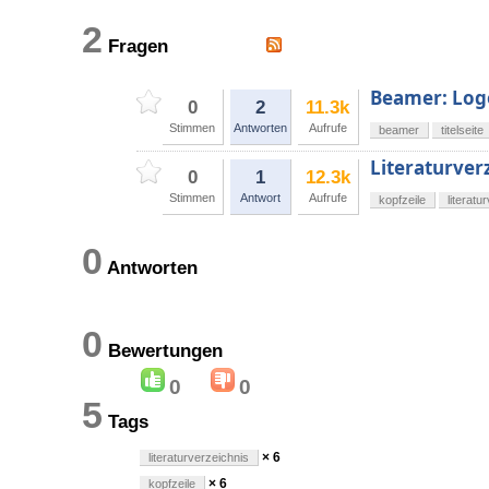
2
Fragen
Beamer: Logo 
0
2
11.3k
Stimmen
Antworten
Aufrufe
beamer
titelseite
Literaturver
0
1
12.3k
Stimmen
Antwort
Aufrufe
kopfzeile
literatu
0
Antworten
0
Bewertungen
0
0
5
Tags
× 6
literaturverzeichnis
× 6
kopfzeile