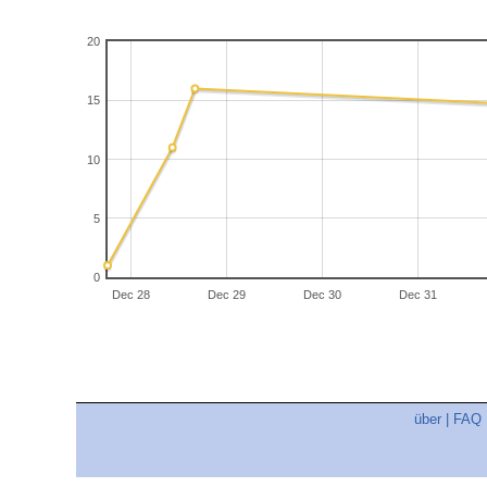
20
15
10
5
0
Dec 28
Dec 29
Dec 30
Dec 31
über
|
FAQ