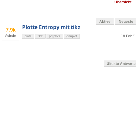
Übersicht
Aktive
Neueste
Plotte Entropy mit tikz
7.9k
Aufrufe
18 Feb '1
plots
tikz
pgfplots
gnuplot
älteste Antwort
en