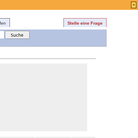
Anmelden
über
FAQ
×
fen
Stelle eine Frage