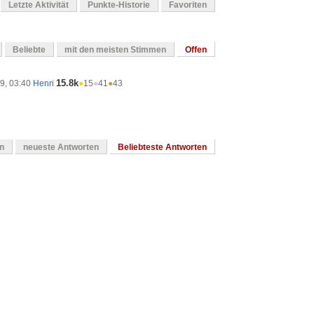
Letzte Aktivität
Punkte-Historie
Favoriten
Beliebte
mit den meisten Stimmen
Offen
15.8k
9, 03:40
Henri
●
15
●
41
●
43
en
neueste Antworten
Beliebteste Antworten