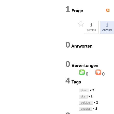
1
Frage
1
1
Stimme
Antwort
0
Antworten
0
Bewertung
0
0
4
Tags
× 2
plots
× 2
tikz
× 2
pgfplots
× 2
gnuplot