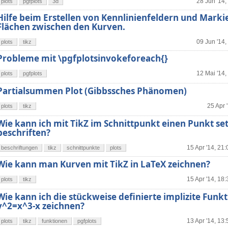
28 Jun '14,
plots
pgfplots
3d
Hilfe beim Erstellen von Kennlinienfeldern und Marki
Flächen zwischen den Kurven.
09 Jun '14,
plots
tikz
Probleme mit \pgfplotsinvokeforeach{}
12 Mai '14,
plots
pgfplots
Partialsummen Plot (Gibbssches Phänomen)
25 Apr 
plots
tikz
Wie kann ich mit TikZ im Schnittpunkt einen Punkt se
beschriften?
15 Apr '14, 21:
beschriftungen
tikz
schnittpunkte
plots
Wie kann man Kurven mit TikZ in LaTeX zeichnen?
15 Apr '14, 18:
plots
tikz
Wie kann ich die stückweise definierte implizite Funk
y^2=x^3-x zeichnen?
13 Apr '14, 13:
plots
tikz
funktionen
pgfplots