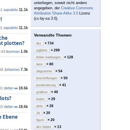
unterliegen, soweit nicht anders
angegeben, der
Creative Commons
11.1k
51
saputello
Attribution Share-Alike 3.0
Lizenz
!
(cc-by-sa 3.0).
11.1k
31
saputello
Verwandte Themen
che
t plotten?
× 734
tikz
× 299
pgfplots
1.0k
0:43
feynman
× 128
fehler-meldungen
× 80
latex
7.3k
58
Johannes
× 54
diagramme
× 50
beschriftungen
× 41
positionierung
18.6k
01
stefan ♦♦
× 40
grafiken
lots?
× 29
luatex
× 28
plots
18.6k
55
stefan ♦♦
× 20
3d
je Ebene
× 20
figure
× 13
tikz-3dplot