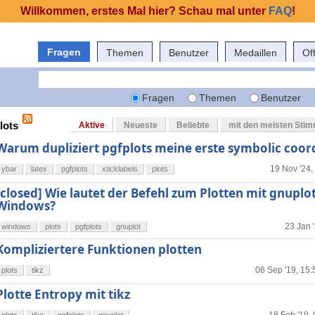
Willkommen, erstes Mal hier? Schau mal unter
FAQ
!
Fragen
Themen
Benutzer
Medaillen
Of
Fragen
Themen
Benutzer
lots
Aktive
Neueste
Beliebte
mit den meisten Sti
Warum dupliziert pgfplots meine erste symbolic coor
19 Nov '24,
ybar
latex
pgfplots
xticklabels
plots
[closed] Wie lautet der Befehl zum Plotten mit gnuplo
Windows?
23 Jan 
windows
plots
pgfplots
gnuplot
Kompliziertere Funktionen plotten
06 Sep '19, 15:
plots
tikz
Plotte Entropy mit tikz