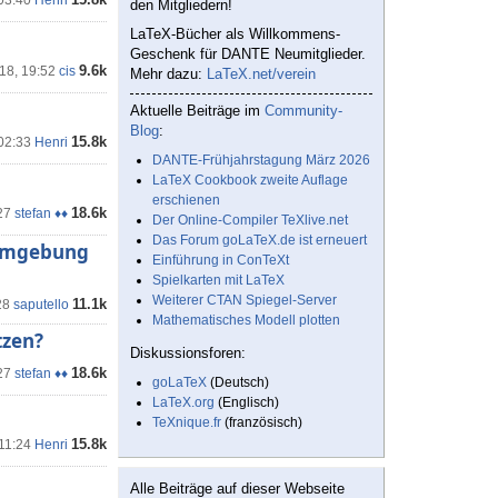
 03:40
Henri
den Mitgliedern!
LaTeX-Bücher als Willkommens-
Geschenk für DANTE Neumitglieder.
9.6k
18, 19:52
cis
Mehr dazu:
LaTeX.net/verein
Aktuelle Beiträge im
Community-
Blog
:
15.8k
 02:33
Henri
DANTE-Frühjahrstagung März 2026
LaTeX Cookbook zweite Auflage
erschienen
18.6k
27
stefan ♦♦
Der Online-Compiler TeXlive.net
Das Forum goLaTeX.de ist erneuert
 Umgebung
Einführung in ConTeXt
Spielkarten mit LaTeX
Weiterer CTAN Spiegel-Server
11.1k
28
saputello
Mathematisches Modell plotten
tzen?
Diskussionsforen:
18.6k
27
stefan ♦♦
goLaTeX
(Deutsch)
LaTeX.org
(Englisch)
TeXnique.fr
(französisch)
15.8k
 11:24
Henri
Alle Beiträge auf dieser Webseite