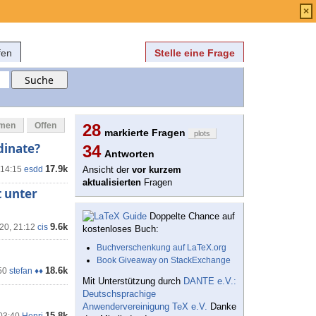
Anmelden
über
FAQ
×
fen
Stelle eine Frage
mmen
Offen
28
markierte Fragen
plots
dinate?
34
Antworten
17.9k
 14:15
esdd
Ansicht der
vor kurzem
aktualisierten
Fragen
t unter
Doppelte Chance auf
9.6k
'20, 21:12
cis
kostenloses Buch:
Buchverschenkung auf LaTeX.org
Book Giveaway on StackExchange
18.6k
50
stefan ♦♦
Mit Unterstützung durch
DANTE e.V.:
Deutschsprachige
Anwendervereinigung TeX e.V.
Danke
15.8k