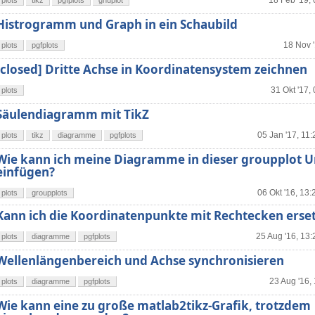
18 Feb '19,
plots
tikz
pgfplots
gnuplot
Histrogramm und Graph in ein Schaubild
18 Nov '
plots
pgfplots
[closed] Dritte Achse in Koordinatensystem zeichnen
31 Okt '17,
plots
Säulendiagramm mit TikZ
05 Jan '17, 11:
plots
tikz
diagramme
pgfplots
Wie kann ich meine Diagramme in dieser groupplot
einfügen?
06 Okt '16, 13:
plots
groupplots
Kann ich die Koordinatenpunkte mit Rechtecken erse
25 Aug '16, 13:
plots
diagramme
pgfplots
Wellenlängenbereich und Achse synchronisieren
23 Aug '16,
plots
diagramme
pgfplots
Wie kann eine zu große matlab2tikz-Grafik, trotzdem