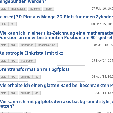
eingebunden werden?
07 Feb '16, 10:
plots
matlab2tikz
pgfplots
figure
[closed] 3D-Plot aus Menge 2D-Plots für einen Zylinder
08 Dez '15, 10:
plots
3d
Wie kann ich in einer tikz-Zeichnung eine mathematis
Funktion an einer bestimmten Position um 90° gedreh
05 Jan '15, 2
plots
tikz
funktionen
positionierung
Anisotropie Einkristall mit tikz
17 Nov '14, 15:
plots
tikz
tikz-3dplot
Drehtransformation mit pgfplots
03 Aug '14, 16:
plots
tikz
pgfplots
3d
Wie erhalte ich einen glatten Rand bei beschränkten P
19 Jul '14, 13:
plots
tikz
pgfplots
3d
Wie kann ich mit pgfplots den axis background style 
setzen?