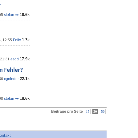
?
18.6k
05
stefan ♦♦
1.3k
4, 12:55
Felix
17.9k
 21:31
esdd
n Fehler?
22.1k
56
cgnieder
18.6k
08
stefan ♦♦
Beiträge pro Seite
15
30
50
ontakt