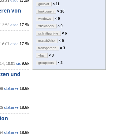
17.9k
 23:31
esdd
× 11
gnuplot
eren von
× 10
funktionen
× 9
windows
17.9k
 13:53
esdd
× 9
xticklabels
× 6
schnittpunkte
× 5
matlab2tikz
17.9k
 16:07
esdd
× 3
transparenz
× 3
ybar
× 2
groupplots
9.6k
'14, 18:01
cis
tzen und
18.6k
06
stefan ♦♦
18.6k
35
stefan ♦♦
tion
18.6k
54
stefan ♦♦