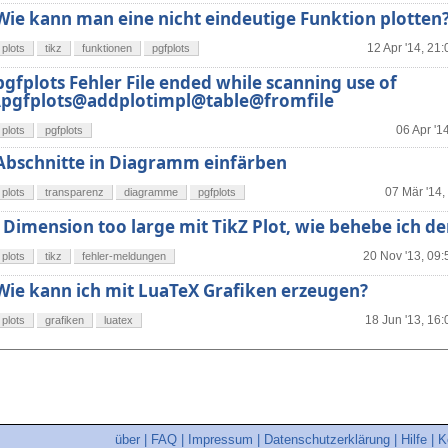
Wie kann man eine nicht eindeutige Funktion plotten
12 Apr '14, 21:
plots
tikz
funktionen
pgfplots
pgfplots Fehler File ended while scanning use of
\pgfplots@addplotimpl@table@fromfile
06 Apr '1
plots
pgfplots
Abschnitte in Diagramm einfärben
07 Mär '14,
plots
transparenz
diagramme
pgfplots
! Dimension too large mit TikZ Plot, wie behebe ich de
20 Nov '13, 09:
plots
tikz
fehler-meldungen
Wie kann ich mit LuaTeX Grafiken erzeugen?
18 Jun '13, 16:
plots
grafiken
luatex
über
|
FAQ
|
Impressum
|
Datenschutzerklärung
|
Hilfe
|
K