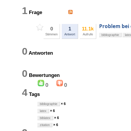
1
Frage
Problem bei 
0
1
11.1k
Stimmen
Antwort
Aufrufe
bibliographie
late
0
Antworten
0
Bewertungen
0
0
4
Tags
× 6
bibliographie
× 6
latex
× 6
biblatex
× 6
zitation