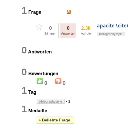
1
Frage
apacite \cit
0
0
2.3k
Stimmen
Antworten
Aufrufe
bibliographystyle
0
Antworten
0
Bewertungen
0
0
1
Tag
× 1
bibliographystyle
1
Medaille
●
Beliebte Frage