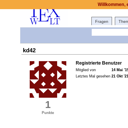
Willkommen, e
Fragen
The
kd42
Registrierte Benutzer
Mitglied von
14 Mai '1
Letztes Mal gesehen
21 Okt '2
1
Punkte