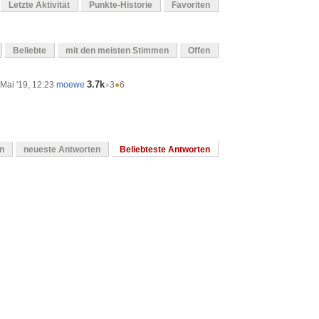
Letzte Aktivität
Punkte-Historie
Favoriten
Beliebte
mit den meisten Stimmen
Offen
3.7k
Mai '19, 12:23
moewe
●
3
●
6
en
neueste Antworten
Beliebteste Antworten