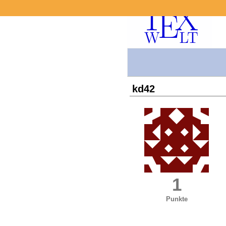
kd42
1
Punkte