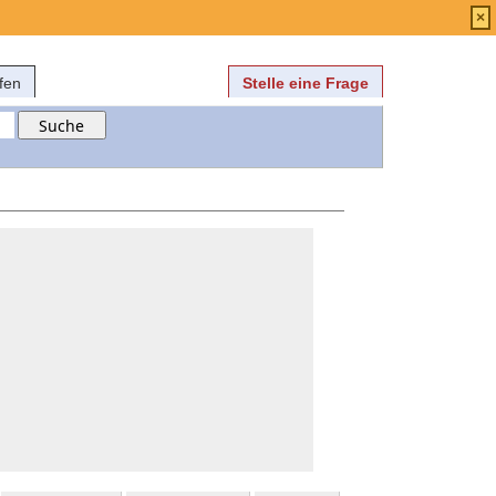
Anmelden
über
FAQ
×
fen
Stelle eine Frage