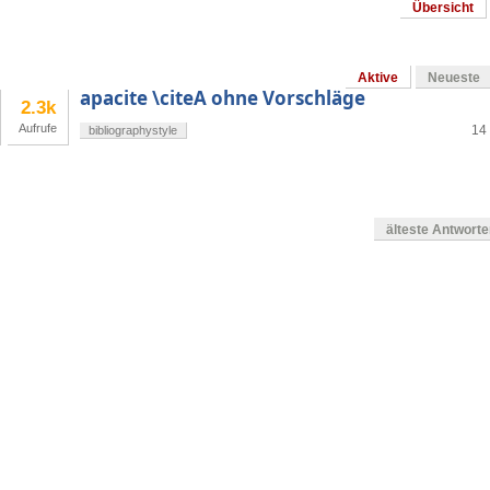
Übersicht
Aktive
Neueste
apacite \citeA ohne Vorschläge
2.3k
Aufrufe
14 
bibliographystyle
älteste Antwort
en