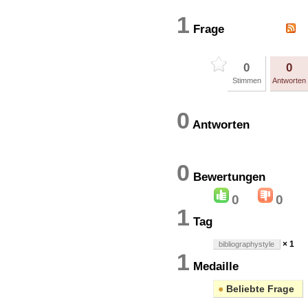
1
Frage
0
0
Stimmen
Antworten
0
Antworten
0
Bewertung
0
0
1
Tag
× 1
bibliographystyle
1
Medaille
●
Beliebte Frage