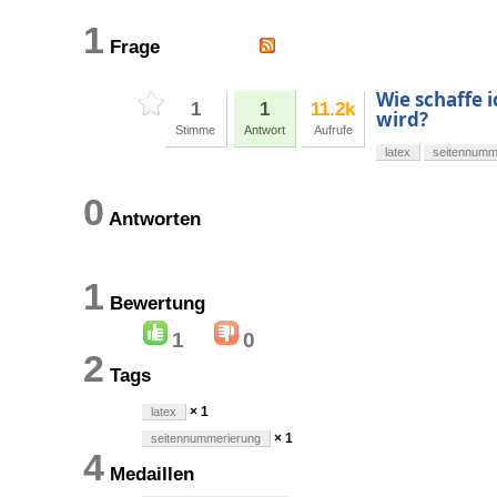
1
Frage
Wie schaffe i
1
1
11.2k
wird?
Stimme
Antwort
Aufrufe
latex
seitennumm
0
Antworten
1
Bewertung
1
0
2
Tags
× 1
latex
× 1
seitennummerierung
4
Medaillen